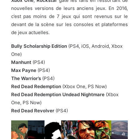
Xbox One
,
Rockstar
gâte les fans en ressortant de
nouvelles versions de leurs anciens jeux. En 2016,
c’est pas moins de 7 jeux qui sont revenus sur le
devant de la scène sur les consoles et plateformes
de jeux actuelles.
Bully Scholarship Edition
(PS4, iOS, Android, Xbox
One)
Manhunt
(PS4)
Max Payne
(PS4)
The Warrior’s
(PS4)
Red Dead Redemption
(Xbox One, PS Now)
Red Dead Redemption Undead Nightmare
(Xbox
One, PS Now)
Red Dead Revolver
(PS4)