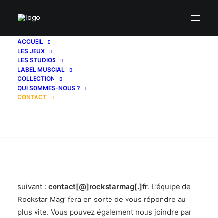
ACCUEIL
LES JEUX
LES STUDIOS
LABEL MUSCIAL
COLLECTION
QUI SOMMES-NOUS ?
CONTACT
CONTACTER L’ÉQUIPE :
Recherche
Vous avez une question ? Vous souhaitez rejoindre
l’équipe ? Ou faire une demande de partenariat ?
Alors n’hésitez pas à nous envoyer un mail via le mail
suivant :
contact[@]rockstarmag[.]fr
. L’équipe de
Rockstar Mag’ fera en sorte de vous répondre au
plus vite. Vous pouvez également nous joindre par