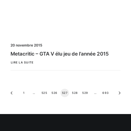
20 novembre 2015
Metacritic – GTA V élu jeu de l’année 2015
LIRE LA SUITE
1
…
525
526
527
528
529
…
693