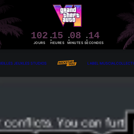
102
15
08
13
JOURS
HEURES
MINUTES
SECONDES
EIL
LES JEUX
LES STUDIOS
LABEL MUSCIAL
COLLECT