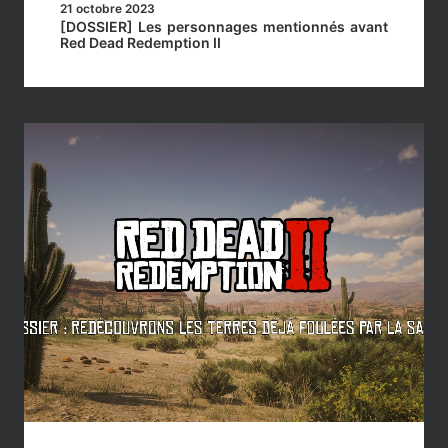
21 octobre 2023
[DOSSIER] Les personnages mentionnés avant
Red Dead Redemption II