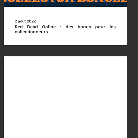
2 août 2022
Red Dead Online : des bonus pour les
collectionneurs