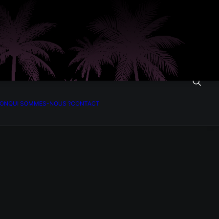
ION
QUI SOMMES-NOUS ?
CONTACT