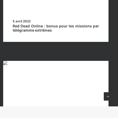
5 avril 2022
Red Dead Online : bonus pour les missions par
télégramme extrêmes