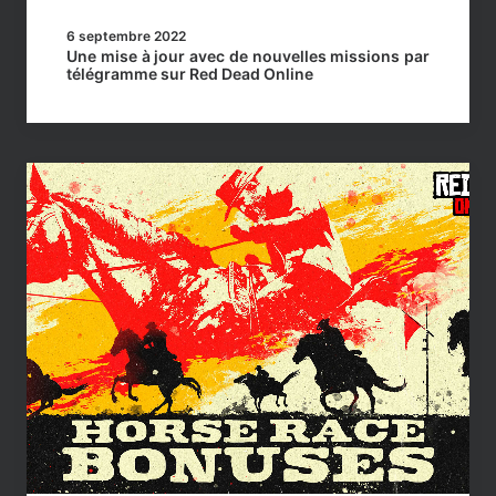
6 septembre 2022
Une mise à jour avec de nouvelles missions par
télégramme sur Red Dead Online