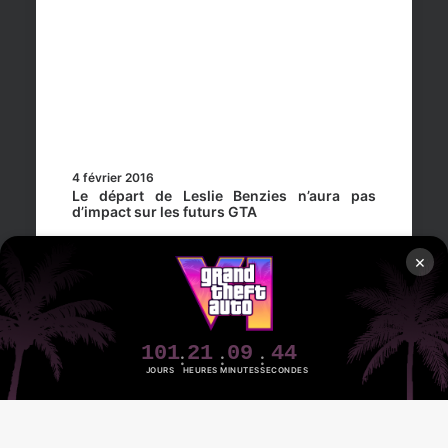
4 février 2016
Le départ de Leslie Benzies n’aura pas
d’impact sur les futurs GTA
×
101
21
09
43
JOURS
HEURES
MINUTES
SECONDES