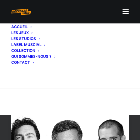
ACCUEIL
LES JEUX
leslie benzies
LES STUDIOS
LABEL MUSCIAL
COLLECTION
QUI SOMMES-NOUS ?
CONTACT
Recherche