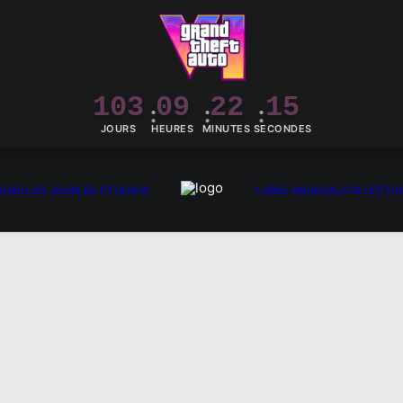
103
09
22
15
JOURS
HEURES
MINUTES
SECONDES
UEIL
LES JEUX
LES STUDIOS
LABEL MUSCIAL
COLLECTI