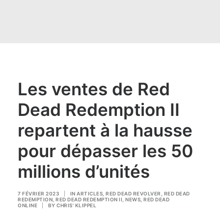
Les ventes de Red
Dead Redemption II
repartent à la hausse
pour dépasser les 50
millions d’unités
7 FÉVRIER 2023
|
IN
ARTICLES
,
RED DEAD REVOLVER
,
RED DEAD
REDEMPTION
,
RED DEAD REDEMPTION II
,
NEWS
,
RED DEAD
ONLINE
|
BY
CHRIS' KLIPPEL