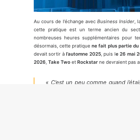
Au cours de l’échange avec
Business Insider
, 
cette pratique est un terme ancien du sect
nombreuses heures supplémentaires pour term
désormais, cette pratique
ne fait plus partie 
devait sortir à
l’automne 2025
, puis l
e 26 mai 
2026
,
Take Two
et
Rockstar
ne devraient pas a
« C’est un peu comme quand j’étais
parce que je faisais bien mes devoi
nuit blanche. »
Au cours de l’entretien, il a été confirmé que