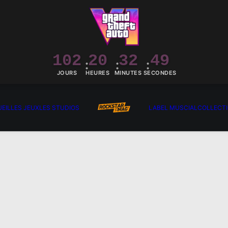
102
20
32
48
JOURS
HEURES
MINUTES
SECONDES
EIL
LES JEUX
LES STUDIOS
LABEL MUSCIAL
COLLECT