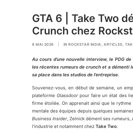
GTA 6 | Take Two d
Crunch chez Rocksta
8 MAI 2026
|
IN
ROCKSTAR INDIA
,
ARTICLES
,
TAK
Au cours d’une nouvelle interview, le PDG de 
les récentes rumeurs de crunch et a démenti le
sa place dans les studios de l’entreprise.
Souvenez-vous, en début de semaine, un em
plateforme
Glassdoor
pour faire un état des li
firme étoilée. On apprenait ainsi que
le rythme 
mentale des équipes depuis quelques semaine
Business Insider
, Zelnick dément ses rumeurs, a
l’industrie et notamment chez
Take Two
.