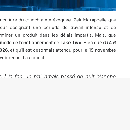
la culture du crunch a été évoquée. Zelnick rappelle que
eur désignant une période de travail intense et de
iner un produit dans les délais impartis. Mais, que
du mode de fonctionnement
de
Take Two
. Bien que
GTA 6
2026
, et qu’il est désormais attendu pour
le 19 novembre
voir recourt au crunch.
 à la fac. Je n’ai jamais passé de nuit blanche
rs. Si tu fais tes devoirs, tu ne passes pas de
Déclaration de S.Zelnick au média
Business Insider
 la production de
GTA 6
est en cours
depuis plus d’une