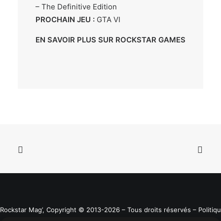
– The Definitive Edition
PROCHAIN JEU :
GTA VI
EN SAVOIR PLUS SUR ROCKSTAR GAMES
Rockstar Mag’, Copyright © 2013-2026 – Tous droits réservés
– Politiq