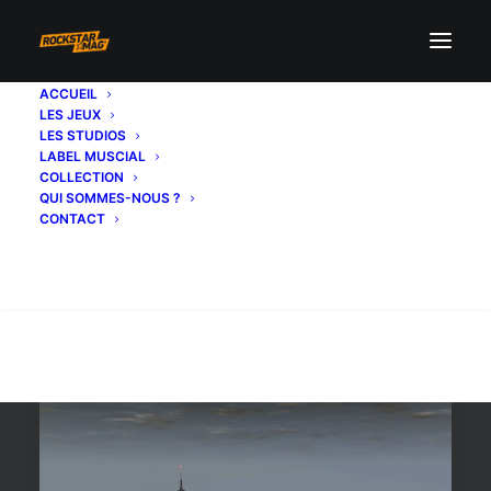
ACCUEIL
LES JEUX
dlc solo
LES STUDIOS
LABEL MUSCIAL
COLLECTION
QUI SOMMES-NOUS ?
CONTACT
Recherche