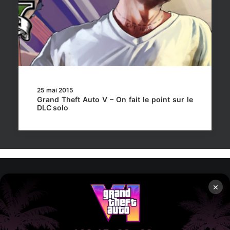
25 mai 2015
Grand Theft Auto V – On fait le point sur le
DLC solo
×
Rockstar Mag’, Copyright © 2013-2026 – Tous droits réservés
– Politiq