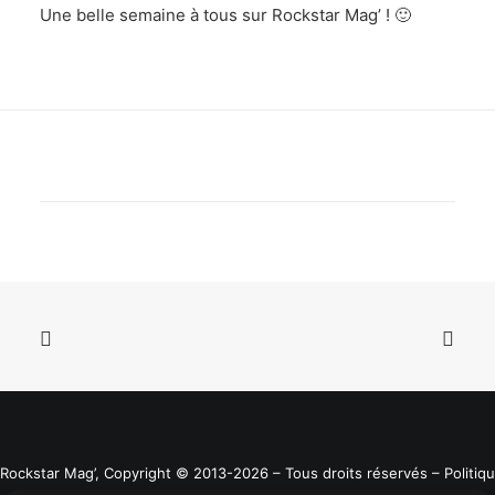
Une belle semaine à tous sur Rockstar Mag’ ! 🙂
Rockstar Mag’, Copyright © 2013-2026 – Tous droits réservés
– Politiq