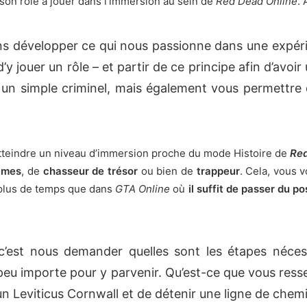
on rôle à jouer dans l’immersion au sein de
Red Dead Online
. 
ns développer ce qui nous passionne dans une expér
’y jouer un rôle – et partir de ce principe afin d’avoi
un simple criminel, mais également vous permettre 
 d’atteindre un niveau d’immersion proche du mode Histoire de
Red
imes
, de
chasseur de trésor
ou bien de
trappeur
. Cela, vous v
 plus de temps que dans
GTA Online
où
il suffit de passer du p
c’est nous demander quelles sont les étapes néces
eu importe pour y parvenir. Qu’est-ce que vous ressen
 Leviticus Cornwall et de détenir une ligne de chemi