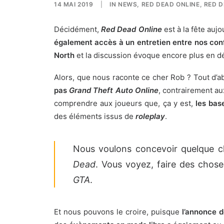
14 MAI 2019
|
IN
NEWS
,
RED DEAD ONLINE
,
RED D
Décidément,
Red Dead Online
est à la fête auj
également accès à un entretien entre nos con
North
et la discussion évoque encore plus en dé
Alors, que nous raconte ce cher Rob ? Tout d’a
pas
Grand
Theft Auto Online
, contrairement a
comprendre aux joueurs que, ça y est,
les bas
des éléments issus de
r
oleplay
.
Nous voulons concevoir quelque 
Dead
. Vous voyez, faire des chos
GTA
.
Et nous pouvons le croire, puisque
l’annonce de