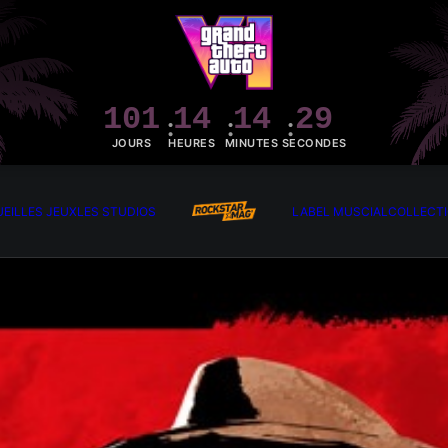
101
14
14
27
JOURS
HEURES
MINUTES
SECONDES
EIL
LES JEUX
LES STUDIOS
LABEL MUSCIAL
COLLECT