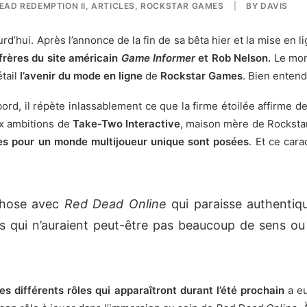
EAD REDEMPTION II
,
ARTICLES
,
ROCKSTAR GAMES
|
BY
DAVIS
ourd’hui. Après
l’annonce de la fin de sa bêta
hier et
la mise en l
frères du site américain
Game Informer
et Rob Nelson.
Le mon
tail
l’avenir du mode en ligne
de
Rockstar Games
. Bien entend
bord, il répète inlassablement
ce que la firme étoilée affirme 
ux ambitions de
Take-Two Interactive
, maison mère de Rockstar.
es pour un monde multijoueur unique sont posées
. Et ce car
chose avec
Red Dead Online
qui paraisse authentiq
es qui n’auraient peut-être pas beaucoup de sens o
s différents rôles qui apparaîtront durant l’été prochain
a eu