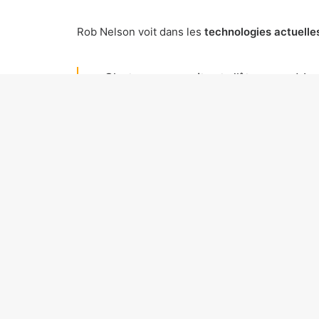
Rob Nelson voit dans les
technologies actuelle
C’est assez excitant d’être capable
joueurs auront à évoluer et à s’y ad
Cette
envie d’immersion dans un Ouest sauva
exemple.
En effet, cela crée une expérience
réaction
de ces derniers et leur
opinion
compte 
Dans le cadre d’un mode solo, vo
lorsqu’il sort, il faut espérer que 
presque une conversation avec les p
En conséquence, cette coopération entre Ro