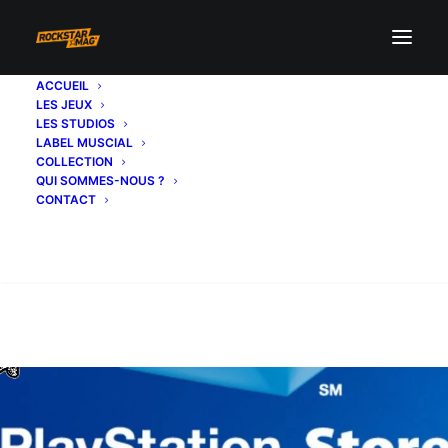
ACCUEIL
LES JEUX
LES STUDIOS
LABEL MUSCIAL
COLLECTION
QUI SOMMES-NOUS ?
CONTACT
Recherche