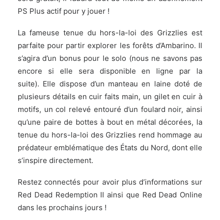
PS Plus actif pour y jouer !
La fameuse tenue du hors-la-loi des Grizzlies est
parfaite pour partir explorer les forêts d’Ambarino. Il
s’agira d’un bonus pour le solo (nous ne savons pas
encore si elle sera disponible en ligne par la
suite).
Elle dispose d’un manteau en laine doté de
plusieurs détails en cuir faits main, un gilet en cuir à
motifs, un col relevé entouré d’un foulard noir, ainsi
qu’une paire de bottes à bout en métal décorées, la
tenue du hors-la-loi des Grizzlies rend hommage au
prédateur emblématique des États du Nord, dont elle
s’inspire directement.
Restez connectés pour avoir plus d’informations sur
Red Dead Redemption II ainsi que Red Dead Online
dans les prochains jours !