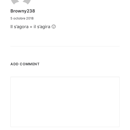
Browny238
5 octobre 2018
Il s’agora = il s’agira 🙂
ADD COMMENT