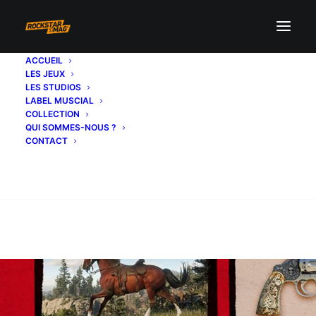
ACCUEIL
LES JEUX
LES STUDIOS
LABEL MUSCIAL
COLLECTION
QUI SOMMES-NOUS ?
CONTACT
Recherche