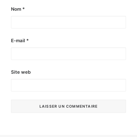
Nom
*
E-mail
*
Site web