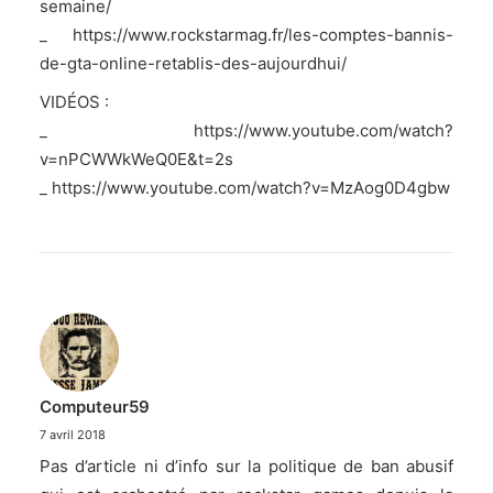
semaine/
_
https://www.rockstarmag.fr/les-comptes-bannis-
de-gta-online-retablis-des-aujourdhui/
VIDÉOS :
_
https://www.youtube.com/watch?
v=nPCWWkWeQ0E&t=2s
_
https://www.youtube.com/watch?v=MzAog0D4gbw
Computeur59
7 avril 2018
Pas d’article ni d’info sur la politique de ban abusif