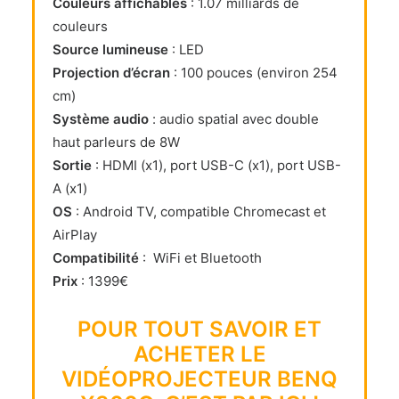
Couleurs affichables
: 1.07 milliards de
couleurs
Source lumineuse
: LED
Projection d’écran
: 100 pouces (environ 254
cm)
Système audio
: audio spatial avec double
haut parleurs de 8W
Sortie
: HDMI (x1), port USB-C (x1), port USB-
A (x1)
OS
: Android TV, compatible Chromecast et
AirPlay
Compatibilité
: WiFi et Bluetooth
Prix
: 1399€
POUR TOUT SAVOIR ET
ACHETER LE
VIDÉOPROJECTEUR BENQ