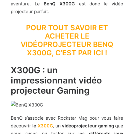
aventure. Le
BenQ X300G
est donc le vidéo
projecteur parfait.
POUR TOUT SAVOIR ET
ACHETER LE
VIDÉOPROJECTEUR BENQ
X300G, C’EST PAR ICI !
X300G : un
impressionnant vidéo
projecteur Gaming
BenQ s’associe avec Rockstar Mag pour vous faire
découvrir
le
X300G
, un
vidéoprojecteur gaming
que
nous avons pu tester sur
les différents jeux