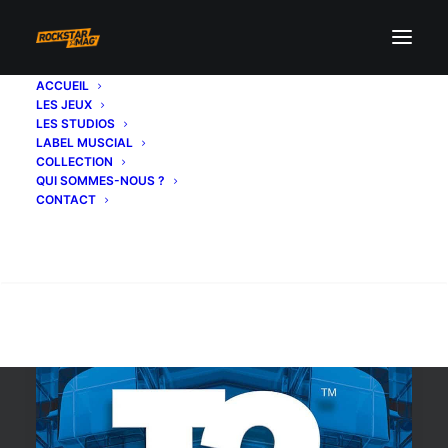
ACCUEIL
LES JEUX
strauss
LES STUDIOS
LABEL MUSCIAL
COLLECTION
QUI SOMMES-NOUS ?
CONTACT
Recherche