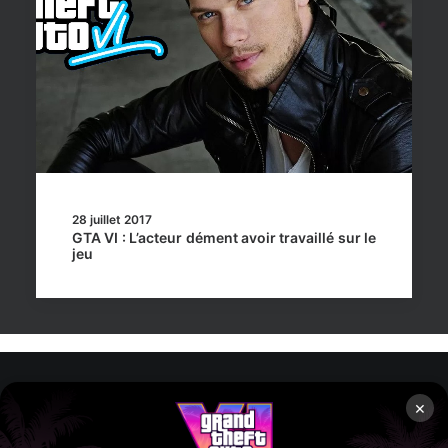
28 juillet 2017
GTA VI : L’acteur dément avoir travaillé sur le
jeu
×
Rockstar Mag’, Copyright © 2013-2026 – Tous droits réservés
– Politiq