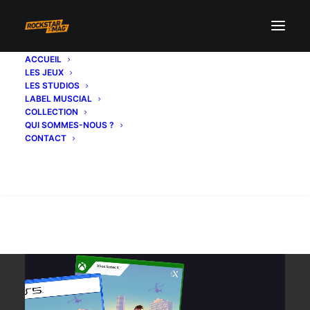
ACCUEIL
LES JEUX
six
LES STUDIOS
LABEL MUSCIAL
COLLECTION
QUI SOMMES-NOUS ?
CONTACT
Recherche