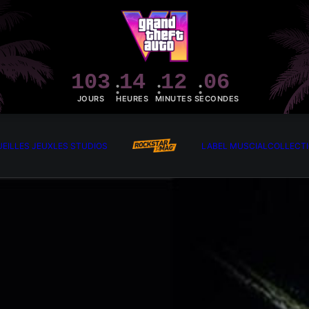
103
14
12
05
JOURS
HEURES
MINUTES
SECONDES
EIL
LES JEUX
LES STUDIOS
LABEL MUSCIAL
COLLECT