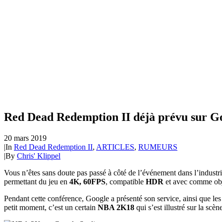
Red Dead Redemption II déjà prévu sur Go
20 mars 2019
|
In
Red Dead Redemption II
,
ARTICLES
,
RUMEURS
|
By
Chris' Klippel
Vous n’êtes sans doute pas passé à côté de l’événement dans l’industri
permettant du jeu en
4K, 60FPS
, compatible
HDR
et avec comme ob
Pendant cette conférence, Google a présenté son service, ainsi que l
petit moment, c’est un certain
NBA 2K18
qui s’est illustré sur la scèn