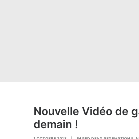
Nouvelle Vidéo de 
demain !
1 OCTOBRE 2018
|
IN
RED DEAD REDEMPTION II
,
N