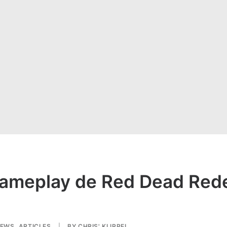
gameplay de Red Dead Rede
EWS
,
ARTICLES
|
BY
CHRIS' KLIPPEL