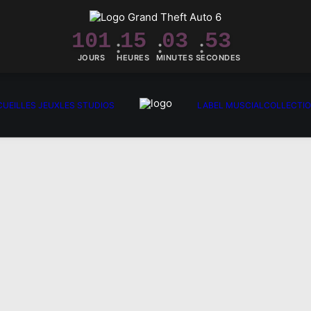
101
15
03
52
JOURS
HEURES
MINUTES
SECONDES
UEIL
LES JEUX
LES STUDIOS
LABEL MUSCIAL
COLLECTI