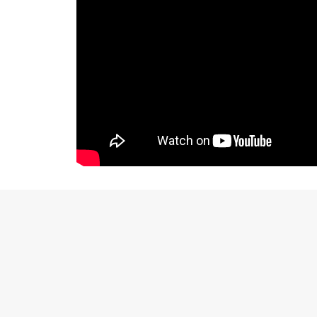
Bonne (fin) de nuit à tous sur RockstarMag
‘ 🙂