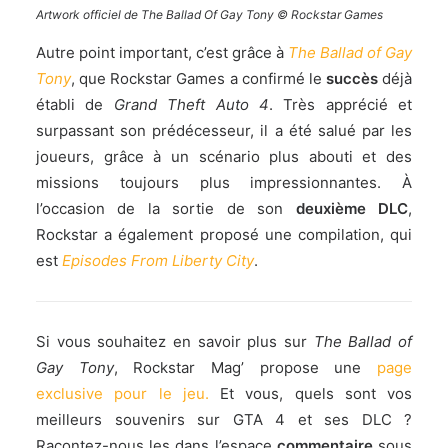
Artwork officiel de The Ballad Of Gay Tony © Rockstar Games
Autre point important, c’est grâce à
The Ballad of Gay
Tony
, que Rockstar Games a confirmé le
succès
déjà
établi de
Grand Theft Auto 4
. Très apprécié et
surpassant son prédécesseur, il a été salué par les
joueurs, grâce à un scénario plus abouti et des
missions toujours plus impressionnantes. À
l’occasion de la sortie de son
deuxième DLC
,
Rockstar a également proposé une compilation, qui
est
Episodes From
Liberty
City
.
Si vous souhaitez en savoir plus sur
The Ballad of
Gay Tony
, Rockstar Mag’ propose une
page
exclusive pour le jeu.
Et vous, quels sont vos
meilleurs souvenirs sur GTA 4 et ses DLC ?
Racontez-nous les dans l’espace
commentaire
sous