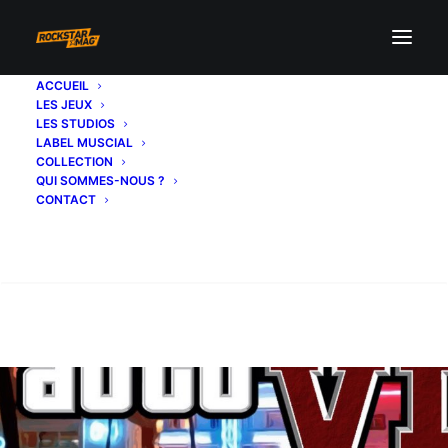
ACCUEIL
LES JEUX
LES STUDIOS
LABEL MUSCIAL
COLLECTION
QUI SOMMES-NOUS ?
CONTACT
Recherche