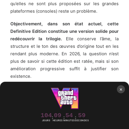
qu’e
lles ne sont plus proposées sur les grandes
plateformes (consoles) reste un problème.
Objectivement, dans son état actuel, cette
Definitive Edition constitue une version solide pour
redécouvrir la trilogie.
Elle conserve l’âme, la
structure et le ton des œuvres d’origine tout en les
rendant plus moderne. En 2026, la question n’est
plus de savoir si cette édition est ratée, mais si son
amélioration progressive suffit à justifier son
existence.
×
Plusieurs raisons
techniques et politiques
104
09
54
58
Un choix de moteur qui a déçu
JOURS
HEURES
MINUTES
SECONDES