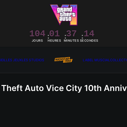
104
01
37
13
JOURS
HEURES
MINUTES
SECONDES
EIL
LES JEUX
LES STUDIOS
LABEL MUSCIAL
COLLECT
Theft Auto Vice City 10th Anni