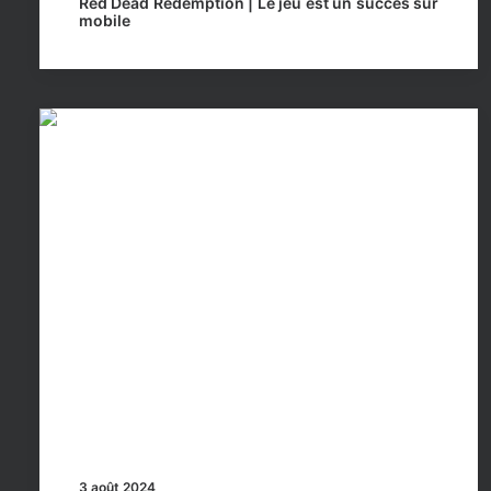
Red Dead Redemption | Le jeu est un succès sur
mobile
3 août 2024