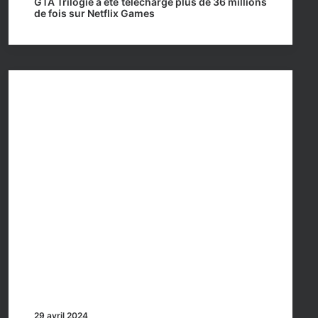
GTA Trilogie a été téléchargé plus de 36 millions
de fois sur Netflix Games
29 avril 2024