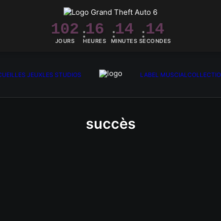
102
16
14
14
JOURS
HEURES
MINUTES
SECONDES
UEIL
LES JEUX
LES STUDIOS
LABEL MUSCIAL
COLLECTI
succès