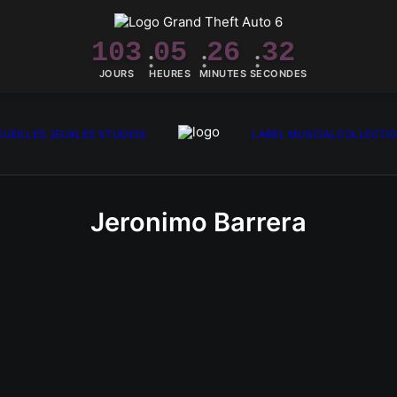
103
05
26
32
JOURS
HEURES
MINUTES
SECONDES
UEIL
LES JEUX
LES STUDIOS
LABEL MUSCIAL
COLLECTI
Jeronimo Barrera