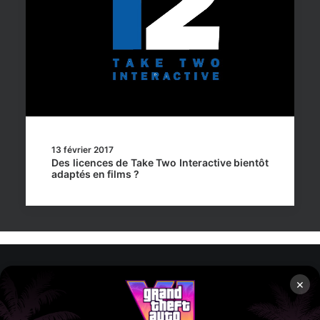
13 février 2017
Des licences de Take Two Interactive bientôt
adaptés en films ?
×
Rockstar Mag’, Copyright © 2013-2026 – Tous droits réservés
– Politiq