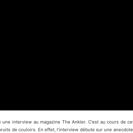
une interview au magazine The Ankler. C’est au cours de cett
uits de couloirs. En effet, l’interview débute sur une anecdot