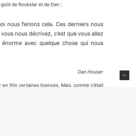
 goût de Rockstar et de Dan :
i nous ferions cela. Ces derniers nous
 vous nous décrivez, c’est que vous allez
ue énorme avec quelque chose qui nous
Dan Houser
en film certaines licences. Mais, comme c’était
duction. C’était ainsi bien trop risqué d’adapter
 pas été le cas. Nous avions ce que nous
’aspect économique n’a jamais eu de sens.