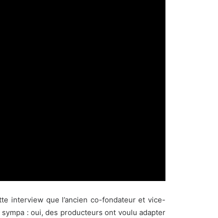
e interview que l’ancien co-fondateur et vice-
e sympa : oui, des producteurs ont voulu adapter