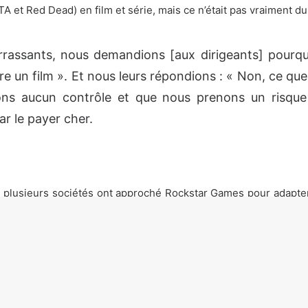
A et Red Dead) en film et série, mais ce n’était pas vraiment du
assants, nous demandions [aux dirigeants] pourquo
re un film ». Et nous leurs répondions : « Non, ce que
avons aucun contrôle et que nous prenons un risq
ar le payer cher.
 plusieurs sociétés ont approché Rockstar Games pour adapter 
star, Sam et Dan Houser n’auraient pas eu le contrôle de la pro
ce que ça allait donner au final.
nous serions aveuglés par les lumières, mais cela n’a
ellectuelle de plusieurs milliards de dollars, mais l