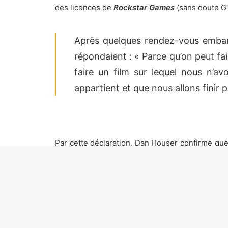
des licences de
Rockstar Games
(sans doute GT
Après quelques rendez-vous embarr
répondaient : « Parce qu’on peut fai
faire un film sur lequel nous n’
appartient et que nous allons finir p
Par cette déclaration, Dan Houser confirme que
souvent le cas il y a de nombreuses années, Rock
des licences comme GTA et Red Dead sans savoir 
Ils [les dirigeants] pensaient que 
considérions comme une propriété int