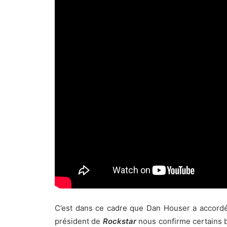
C’est dans ce cadre que Dan Houser a accordé 
président de
Rockstar
nous confirme certains br