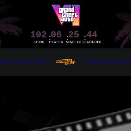
102
06
25
42
JOURS
HEURES
MINUTES
SECONDES
EIL
LES JEUX
LES STUDIOS
LABEL MUSCIAL
COLLECT