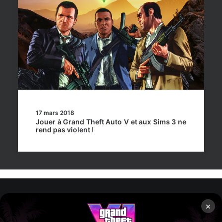
17 mars 2018
Jouer à Grand Theft Auto V et aux Sims 3 ne
rend pas violent !
×
Rockstar Mag’, Copyright © 2013-2026 – Tous droits réservés
– Politiq