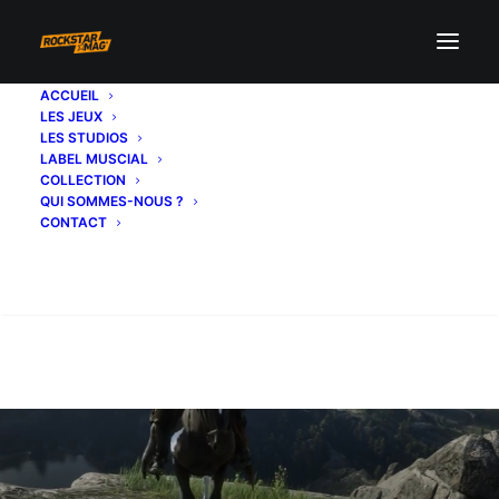
ACCUEIL
LES JEUX
LES STUDIOS
LABEL MUSCIAL
COLLECTION
QUI SOMMES-NOUS ?
CONTACT
Recherche