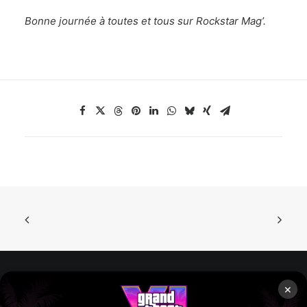
Bonne journée à toutes et tous sur Rockstar Mag’.
×
Rockstar Mag’, Copyright © 2013-2026 – Tous droits réservés
– Politiq