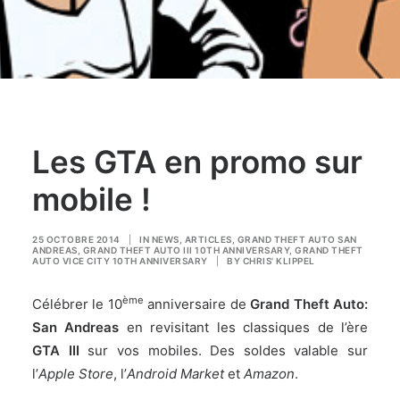
Les GTA en promo sur
mobile !
25 OCTOBRE 2014
|
IN
NEWS
,
ARTICLES
,
GRAND THEFT AUTO SAN
ANDREAS
,
GRAND THEFT AUTO III 10TH ANNIVERSARY
,
GRAND THEFT
AUTO VICE CITY 10TH ANNIVERSARY
|
BY
CHRIS' KLIPPEL
ème
Célébrer le 10
anniversaire de
Grand Theft Auto:
San Andreas
en revisitant les classiques de l’ère
GTA III
sur vos mobiles. Des soldes valable sur
l’
Apple Store
, l’
Android Market
et
Amazon
.