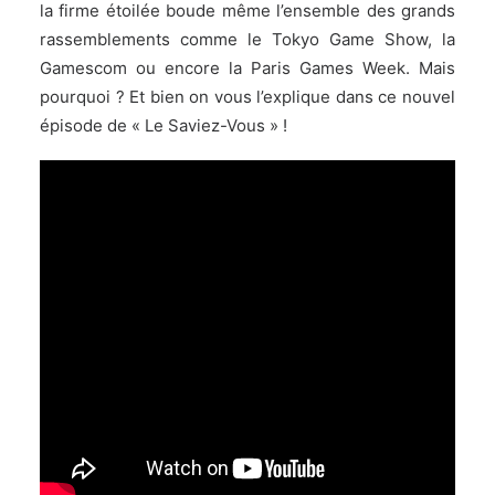
la firme étoilée boude même l’ensemble des grands
rassemblements comme le Tokyo Game Show, la
Gamescom ou encore la Paris Games Week. Mais
pourquoi ? Et bien on vous l’explique dans ce nouvel
épisode de « Le Saviez-Vous » !