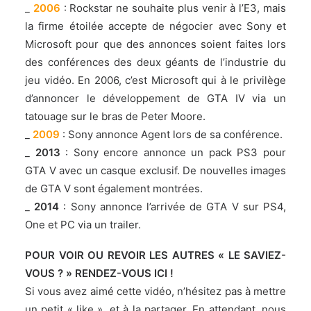
_
2006
: Rockstar ne souhaite plus venir à l’E3, mais
la firme étoilée accepte de négocier avec Sony et
Microsoft pour que des annonces soient faites lors
des conférences des deux géants de l’industrie du
jeu vidéo. En 2006, c’est Microsoft qui à le privilège
d’annoncer le développement de GTA IV via un
tatouage sur le bras de Peter Moore.
_
2009
: Sony annonce Agent lors de sa conférence.
_
2013
: Sony encore annonce un pack PS3 pour
GTA V avec un casque exclusif. De nouvelles images
de GTA V sont également montrées.
_
2014
: Sony annonce l’arrivée de GTA V sur PS4,
One et PC via un trailer.
POUR VOIR OU REVOIR LES AUTRES « LE SAVIEZ-
VOUS ? »
RENDEZ-VOUS ICI
!
Si vous avez aimé cette vidéo, n’hésitez pas à mettre
un petit « like », et à la partager. En attendant, nous