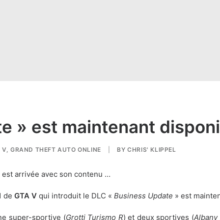
e » est maintenant disponi
 V
,
GRAND THEFT AUTO ONLINE
|
BY
CHRIS' KLIPPEL
 est arrivée avec son contenu …
1 de
GTA V
qui introduit le DLC «
Business Update
» est mainte
ne super-sportive (
Grotti Turismo R
) et deux sportives (
Albany