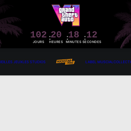
102
20
18
11
JOURS
HEURES
MINUTES
SECONDES
EIL
LES JEUX
LES STUDIOS
LABEL MUSCIAL
COLLECT