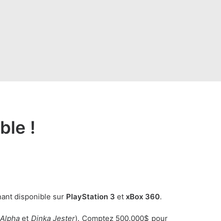
ble !
nant disponible sur
PlayStation 3
et
xBox 360
.
 Alpha
et
Dinka Jester
). Comptez 500.000$ pour