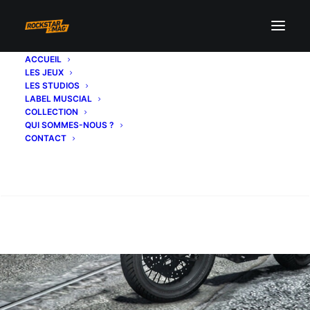
ACCUEIL
LES JEUX
LES STUDIOS
LABEL MUSCIAL
COLLECTION
QUI SOMMES-NOUS ?
CONTACT
Recherche