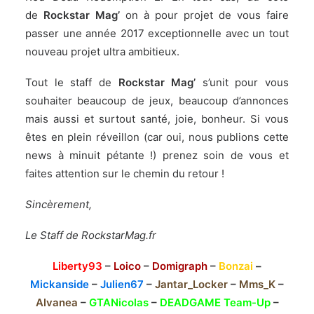
de
Rockstar Mag’
on à pour projet de vous faire
passer une année 2017 exceptionnelle avec un tout
nouveau projet ultra ambitieux.
Tout le staff de
Rockstar Mag’
s’unit pour vous
souhaiter beaucoup de jeux, beaucoup d’annonces
mais aussi et surtout santé, joie, bonheur. Si vous
êtes en plein réveillon (car oui, nous publions cette
news à minuit pétante !) prenez soin de vous et
faites attention sur le chemin du retour !
Sincèrement,
Le Staff de RockstarMag.fr
Liberty93
–
Loico
–
Domigraph
–
Bonzai
–
Mickanside
–
Julien67
–
Jantar_Locker
–
Mms_K
–
Alvanea
–
GTANicolas
–
DEADGAME Team-Up
–