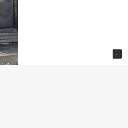
anche de sa paroisse, la communication est tout
pal studio
de la firme étoilée :
Rockstar North.