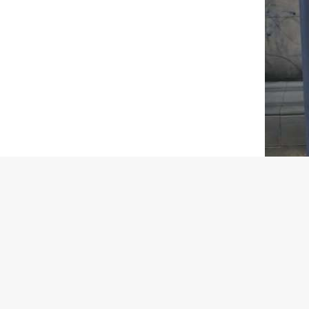
On ne peut que sourire devant l’idée ingénieus
un art ! Rappelons également que l’Eglise en
Simple coincidence ? A vous désormais de chois
Passez une excellente journée sur Rockstar Mag