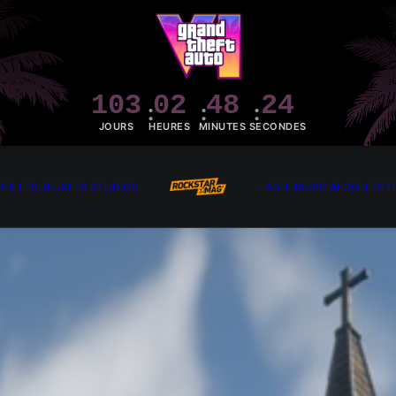
103
02
48
22
JOURS
HEURES
MINUTES
SECONDES
EIL
LES JEUX
LES STUDIOS
LABEL MUSCIAL
COLLECT