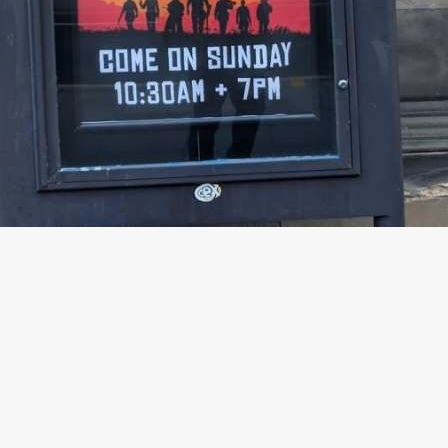
e de la personne ayant voulu mettre en avant la messe du Dim
 question
se situe à Edimbourg
, ville où est implanté
le princi
ir votre redemption !
’ !