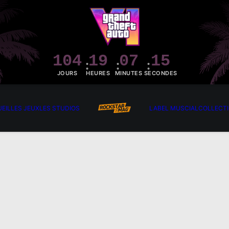
104
19
07
14
JOURS
HEURES
MINUTES
SECONDES
EIL
LES JEUX
LES STUDIOS
LABEL MUSCIAL
COLLECT