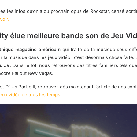
tes les infos qu’on a du prochain opus de Rockstar, censé sort
voir.
ty élue meilleure bande son de Jeu Vi
thique magazine américain
qui traite de la musique sous dif
ur la musique dans les jeux vidéo : c’est désormais chose faite. D
du JV
. Dans le lot, nous retrouvons des titres familiers tels qu
encore Fallout New Vegas.
t Of Us Partie II, retrouvez dés maintenant l’article de nos co
jeux vidéo de tous les temps.