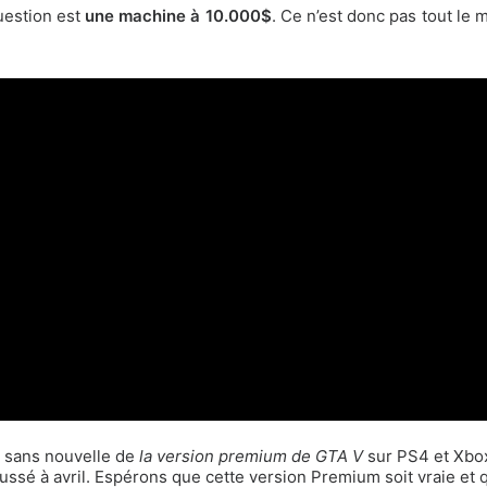
uestion est
une machine à 10.000$
. Ce n’est donc pas tout le 
s sans nouvelle de
la version premium de GTA V
sur PS4 et Xbox
ussé à avril. Espérons que cette version Premium soit vraie et q