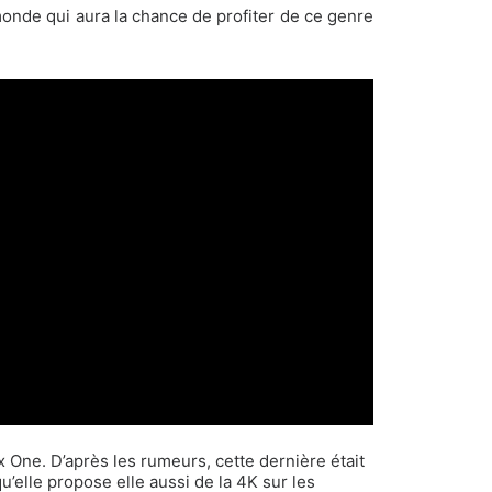
monde qui aura la chance de profiter de ce genre
 One. D’après les rumeurs, cette dernière était
u’elle propose elle aussi de la 4K sur les