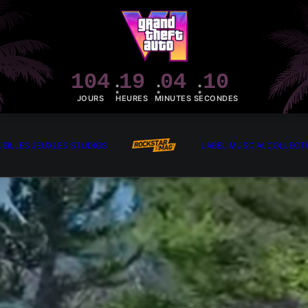
104
19
04
08
JOURS
HEURES
MINUTES
SECONDES
EIL
LES JEUX
LES STUDIOS
LABEL MUSCIAL
COLLECT