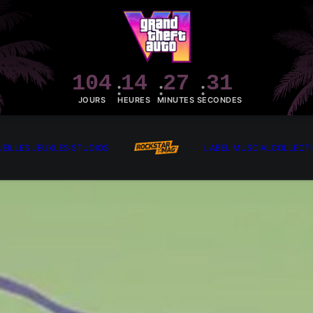
104
14
27
29
JOURS
HEURES
MINUTES
SECONDES
EIL
LES JEUX
LES STUDIOS
LABEL MUSCIAL
COLLECT