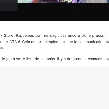
ox Store. Rappelons qu’il ne s’agit pas encore d’une précomman
nder GTA 6. Cela montre simplement que la communication s’a
es.
er le jeu à votre liste de souhaits. Il y a de grandes chances p
e information à ce jour. Mais, si Rockstar Games et PlayStati
les précommandes pourraient être lancées dans les prochaines se
 Store ne nous permet pas d’en apprendre plus sur l’histoire 
ésentes sur le PlayStation Store, ont déjà été partagées par Ro