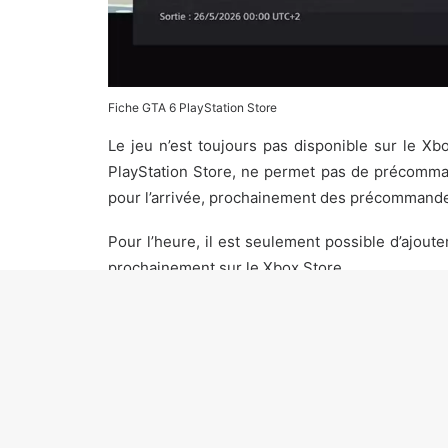
Fiche GTA 6 PlayStation Store
Le jeu n’est toujours pas disponible sur le Xb
PlayStation Store, ne permet pas de précomma
pour l’arrivée, prochainement des précommand
Pour l’heure, il est seulement possible d’ajout
prochainement sur le Xbox Store.
Concernant l’ouverture des précommandes, aucun
de la fiche du jeu, on peut alors imaginer que 
La fiche officielle de GTA 6 sur le PlayStation
images non plus. L’ensemble des informations pr