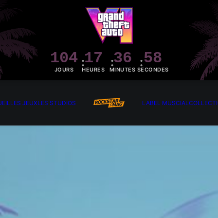
104
17
36
56
JOURS
HEURES
MINUTES
SECONDES
EIL
LES JEUX
LES STUDIOS
LABEL MUSCIAL
COLLECT