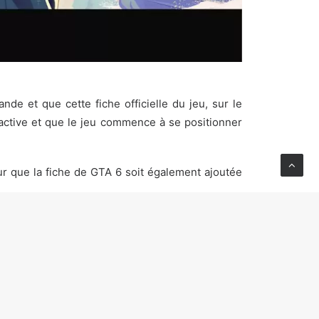
de et que cette fiche officielle du jeu, sur le
ctive et que le jeu commence à se positionner
our que la fiche de GTA 6 soit également ajoutée
on commencent à se positionner avec la création
maines, voire au cours de l’été.
du jeu. Nous n’avons pas le droit à de nouvelles
ckstar Games, et par Rockstar Mag’ hier.