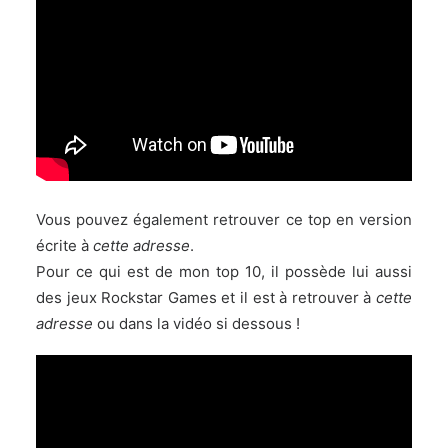
Vous pouvez également retrouver ce top en version
écrite à
cette adresse
.
Pour ce qui est de mon top 10, il possède lui aussi
des jeux Rockstar Games et il est à retrouver à
cette
adresse
ou dans la vidéo si dessous !