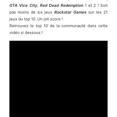
GTA Vice City
,
Red Dead Redemption
1 et 2 ! Soit
pas moins de six jeux
Rockstar Games
sur les 21
jeux du top 10. Un joli score !
Retrouvez le top 10 de la communauté dans cette
vidéo si dessous !