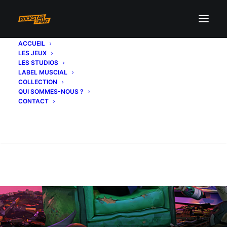
ACCUEIL
LES JEUX
LES STUDIOS
LABEL MUSCIAL
COLLECTION
QUI SOMMES-NOUS ?
CONTACT
Recherche