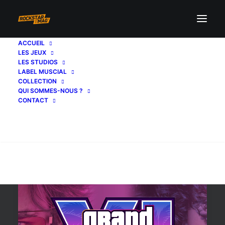
ACCUEIL
LES JEUX
Grand Theft Auto VI
LES STUDIOS
LABEL MUSCIAL
COLLECTION
QUI SOMMES-NOUS ?
CONTACT
Recherche