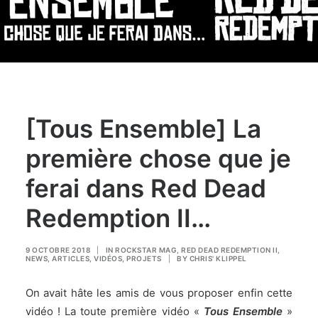
[Tous Ensemble] La
première chose que je
ferai dans Red Dead
Redemption II…
9 OCTOBRE 2018
|
IN
ROCKSTAR MAG
,
RED DEAD REDEMPTION II
,
NEWS
,
ARTICLES
,
VIDÉOS
,
PROJETS
|
BY
CHRIS' KLIPPEL
On avait hâte les amis de vous proposer enfin cette
vidéo ! La toute première vidéo «
Tous Ensemble
»