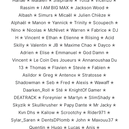
Hanaë ✭ Maïalen ✭ Stephane ✭ Yotta ✭ Vicenzo ✭
Rassim ✭ I AM BIG MAX ✭ Jackson Wood ✭
Albash ✭ Simurs ✭ Micaël ✭ Julien Chièze ✭
Alphaël ✭ Manon ✭ Yannick ✭ Trinity ✭ Scoupech ✭
Nino ✭ Nicolas ✭ McNivet ✭ Warren ✭ Fabrice ✭ DJ
H ✭ Vincent ✭ Ethan ✭ Etienne ✭ Riising ✭ Acid
Skilly ✭ Valentin ✭ JB ✭ Maxime Chao ✭ Dayco ✭
Adrien ✭ Elise ✭ Emmanuel ✭ God Damn ✭
Vincent ✭ Le Coin Des Joueurs ✭ Annanoushaa Du
13 ✭ Thomas ✭ Flavien ✭ Stevie ✭ Fabien ✭
Asildor ✭ Greg ✭ Antenox ✭ Stratosse ✭
Shadowman ✭ Seb ✭ Fred ✭ Alexis ✭ Wawaff ✭
Daarken_Roll ✭ Sté ✭ KnightOf Gamer ✭
DEATRACK ✭ Foreynier ✭ Martyn ✭ SlimShady ✭
Skyzik ✭ Skullkrusher ✭ Papy Dante ✭ Mr Jacky ✭
Kvn Dhs ✭ Kailow ✭ Scrootchy ✭ Rider971 ✭
Sylar_Saren ✭ DentsDPlomb ✭ John ✭ Maxouu37 ✭
Quentin ✭ Hugo ✭ Lucas ✭ Anis ✭