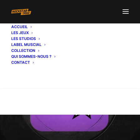
ACCUEIL
LES JEUX
LES STUDIOS
LABEL MUSCIAL
COLLECTION
QUI SOMMES-NOUS ?
CONTACT
Recherche