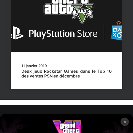
11 janvier 2019
Deux jeux Rockstar Games dans le Top 10
des ventes PSN en décembre
×
Rockstar Mag’, Copyright © 2013-2026 – Tous droits réservés
– Politiq