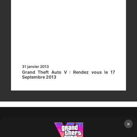
31 janvier 2013
Grand Theft Auto V : Rendez vous le 17
Septembre 2013
×
Rockstar Mag’, Copyright © 2013-2026 – Tous droits réservés
– Politiq